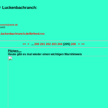
r Luckenbachranch:
hranch@web.de
45465
g.luckenbachranch.de/lbrfeed.rss
<<
<
...
200
201
202
203
204
[205]
206
>
>>
Pilziges....
Heute gibt es mal wieder einen wichtigen Warnhinweis