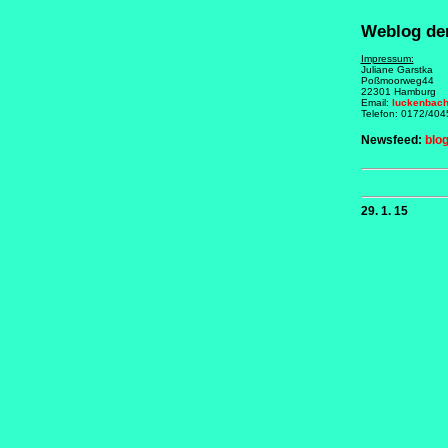
Weblog de
Impressum:
Juliane Garstka
Poßmoorweg44
22301 Hamburg
Email:
luckenbac
Telefon: 0172/40
Newsfeed:
blo
29. 1. 15